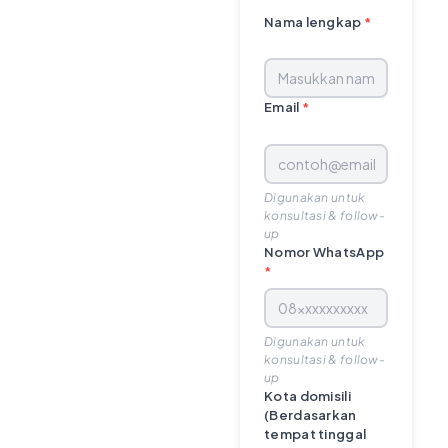
Nama lengkap
*
Email
*
Digunakan untuk
konsultasi & follow-
up
Nomor WhatsApp
*
Digunakan untuk
konsultasi & follow-
up
Kota domisili
(Berdasarkan
tempat tinggal