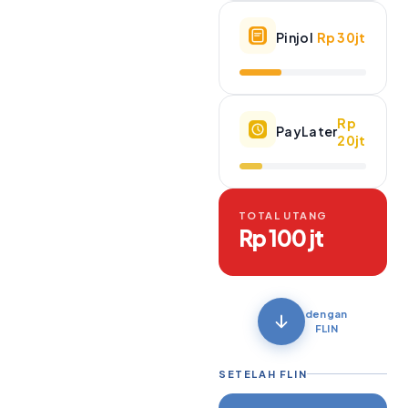
Pinjol
Rp 30jt
Rp
PayLater
20jt
TOTAL UTANG
Rp 100 jt
dengan
FLIN
SETELAH FLIN