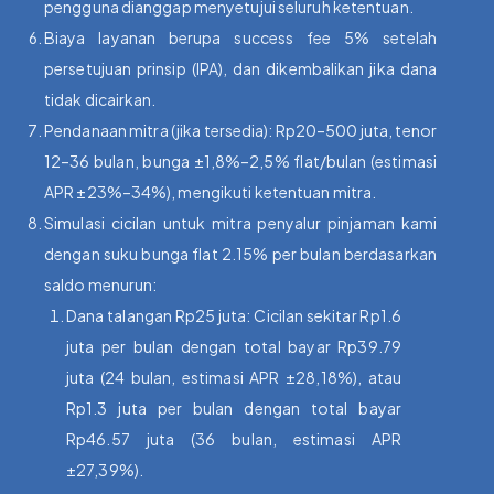
pengguna dianggap menyetujui seluruh ketentuan.
Biaya layanan berupa success fee 5% setelah
persetujuan prinsip (IPA), dan dikembalikan jika dana
tidak dicairkan.
Pendanaan mitra (jika tersedia): Rp20–500 juta, tenor
12–36 bulan, bunga ±1,8%–2,5% flat/bulan (estimasi
APR ±23%–34%), mengikuti ketentuan mitra.
Simulasi cicilan untuk mitra penyalur pinjaman kami
dengan suku bunga flat 2.15% per bulan berdasarkan
saldo menurun:
Dana talangan Rp25 juta: Cicilan sekitar Rp1.6
juta per bulan dengan total bayar Rp39.79
juta (24 bulan, estimasi APR ±28,18%), atau
Rp1.3 juta per bulan dengan total bayar
Rp46.57 juta (36 bulan, estimasi APR
±27,39%).