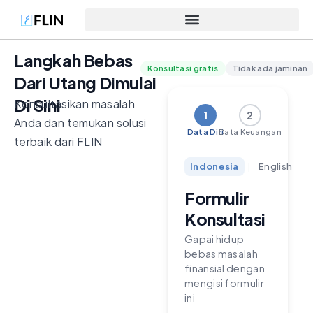
Langkah Bebas
Konsultasi gratis
Tidak ada jaminan
Dari Utang Dimulai
Di Sini
Konsultasikan masalah
1
2
Anda dan temukan solusi
Data Diri
Data Keuangan
terbaik dari FLIN
Indonesia
|
English
Formulir
Konsultasi
Gapai hidup
bebas masalah
finansial dengan
mengisi formulir
ini