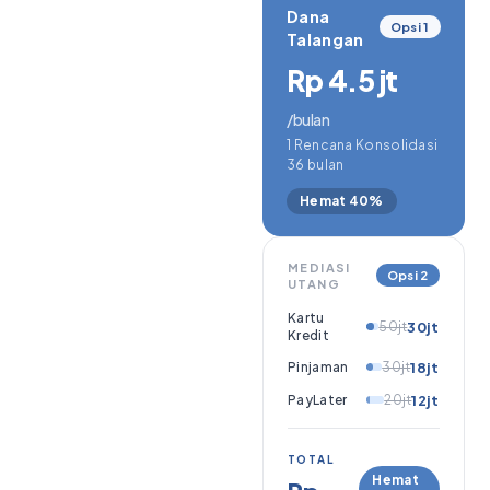
Dana
Opsi 1
Talangan
Rp 4.5 jt
/bulan
1 Rencana Konsolidasi
36 bulan
Hemat 40%
MEDIASI
Opsi 2
UTANG
Kartu
50jt
30jt
Kredit
Pinjaman
30jt
18jt
PayLater
20jt
12jt
TOTAL
Hemat