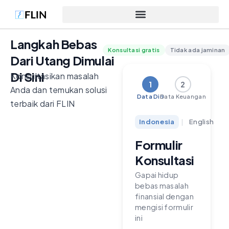
Langkah Bebas
Konsultasi gratis
Tidak ada jaminan
Dari Utang Dimulai
Di Sini
Konsultasikan masalah
1
2
Anda dan temukan solusi
Data Diri
Data Keuangan
terbaik dari FLIN
Indonesia
|
English
Formulir
Konsultasi
Gapai hidup
bebas masalah
finansial dengan
mengisi formulir
ini