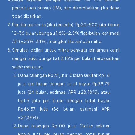
persetujuan prinsip (IPA), dan dikembalikan jika dana
tidak dicairkan.
Pendanaan mitra (jika tersedia): Rp20–500 juta, tenor
12–36 bulan, bunga ±1,8%–2,5% flat/bulan (estimasi
APR ±23%–34%), mengikuti ketentuan mitra.
Simulasi cicilan untuk mitra penyalur pinjaman kami
dengan suku bunga flat 2.15% per bulan berdasarkan
saldo menurun:
Dana talangan Rp25 juta: Cicilan sekitar Rp1.6
juta per bulan dengan total bayar Rp39.79
juta (24 bulan, estimasi APR ±28,18%), atau
Rp1.3 juta per bulan dengan total bayar
Rp46.57 juta (36 bulan, estimasi APR
±27,39%).
Dana talangan Rp100 juta: Cicilan sekitar
Rp6.6 juta per bulan dengan total bayar