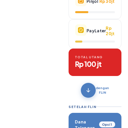
Pinjol
Rp 30jt
Rp
PayLater
20jt
TOTAL UTANG
Rp 100 jt
dengan
FLIN
SETELAH FLIN
Dana
Opsi 1
Talangan