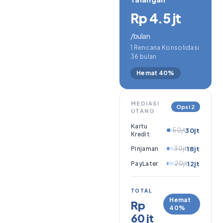
Rp 4.5 jt
/bulan
1 Rencana Konsolidasi
36 bulan
Hemat 40%
MEDIASI
Opsi 2
UTANG
Kartu
50jt
30jt
Kredit
Pinjaman
30jt
18jt
PayLater
20jt
12jt
TOTAL
Hemat
Rp
40%
60 jt