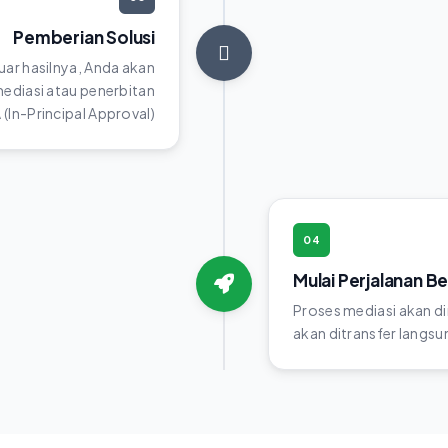
Pemberian Solusi
luar hasilnya, Anda akan
diasi atau penerbitan
(In-Principal Approval)
04
Mulai Perjalanan B
Proses mediasi akan di
akan ditransfer langsun