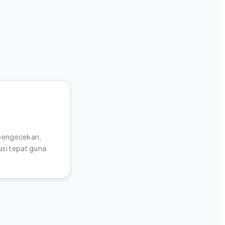
 pengecekan,
si tepat guna