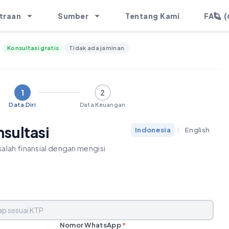
(
traan
Sumber
Tentang Kami
FAQ
Konsultasi gratis
Tidak ada jaminan
1
2
Data Diri
Data Keuangan
nsultasi
Indonesia
|
English
alah finansial dengan mengisi
Nomor WhatsApp
*