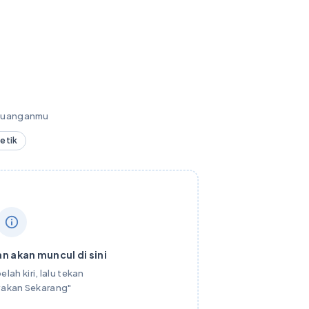
keuanganmu
detik
n akan muncul di sini
elah kiri, lalu tekan
yakan Sekarang"