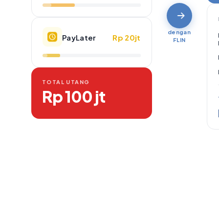
dengan
PayLater
Rp 20jt
FLIN
TOTAL UTANG
Rp 100 jt