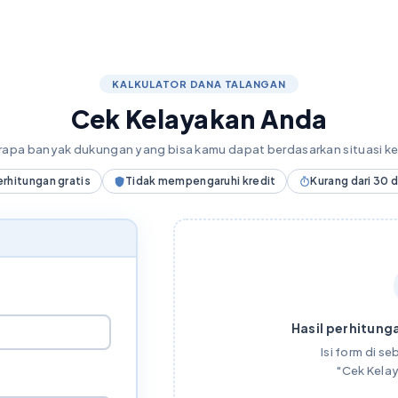
KALKULATOR DANA TALANGAN
Cek Kelayakan Anda
erapa banyak dukungan yang bisa kamu dapat berdasarkan situasi 
erhitungan gratis
Tidak mempengaruhi kredit
Kurang dari 30 
Hasil perhitunga
Isi form di seb
"Cek Kela