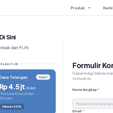
Produk
Kemi
i Sini
rbaik dari FLIN
Formulir Ko
ELAH FLIN
Gapai hidup bebas mas
Dana Talangan
Opsi 1
formulir ini
Rp 4.5 jt
/bulan
Nama lengkap
*
1 Rencana Konsolidasi
36 bulan
Hemat 40%
Email
*