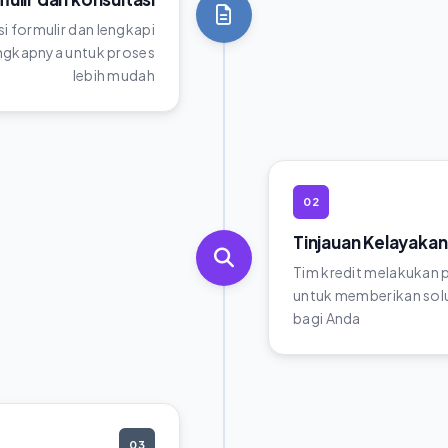
si formulir dan lengkapi
gkapnya untuk proses
lebih mudah
02
Tinjauan Kelayakan
Tim kredit melakukan
untuk memberikan solu
bagi Anda
03