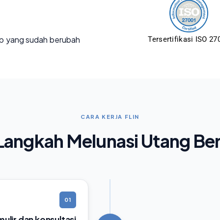
p yang sudah berubah
Tersertifikasi ISO 27
CARA KERJA FLIN
angkah Melunasi Utang Be
01
rmulir dan konsultasi