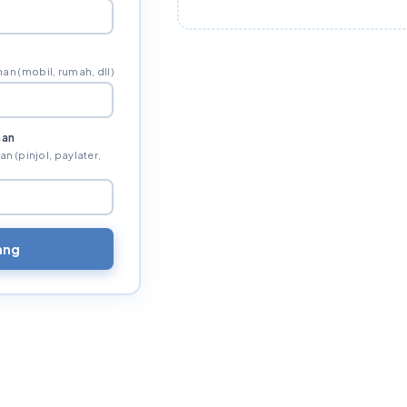
an (mobil, rumah, dll)
nan
 (pinjol, paylater,
ang