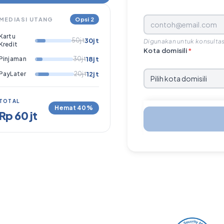
MEDIASI UTANG
Opsi 2
Kartu
50jt
30jt
Digunakan untuk konsultas
Kredit
Kota domisili
*
Pinjaman
30jt
18jt
PayLater
20jt
12jt
TOTAL
Hemat 40%
Rp 60 jt