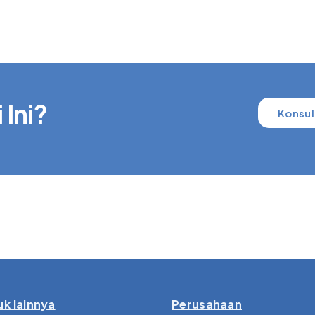
 Ini?
Konsul
k lainnya
Perusahaan