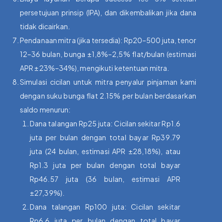
persetujuan prinsip (IPA), dan dikembalikan jika dana
tidak dicairkan.
Pendanaan mitra (jika tersedia): Rp20–500 juta, tenor
12–36 bulan, bunga ±1,8%–2,5% flat/bulan (estimasi
APR ±23%–34%), mengikuti ketentuan mitra.
Simulasi cicilan untuk mitra penyalur pinjaman kami
dengan suku bunga flat 2.15% per bulan berdasarkan
saldo menurun:
Dana talangan Rp25 juta: Cicilan sekitar Rp1.6
juta per bulan dengan total bayar Rp39.79
juta (24 bulan, estimasi APR ±28,18%), atau
Rp1.3 juta per bulan dengan total bayar
Rp46.57 juta (36 bulan, estimasi APR
±27,39%).
Dana talangan Rp100 juta: Cicilan sekitar
Rp6.6 juta per bulan dengan total bayar