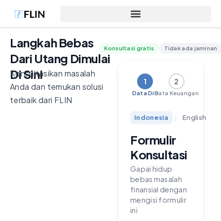
Langkah Bebas
Konsultasi gratis
Tidak ada jaminan
Dari Utang Dimulai
Di Sini
Konsultasikan masalah
1
2
Anda dan temukan solusi
Data Diri
Data Keuangan
terbaik dari FLIN
Indonesia
|
English
Formulir
Konsultasi
Gapai hidup
bebas masalah
finansial dengan
mengisi formulir
ini