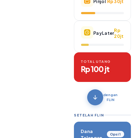
Pinjol
Rp 30jt
Rp
PayLater
20jt
TOTAL UTANG
Rp 100 jt
dengan
FLIN
SETELAH FLIN
Dana
Opsi 1
Talangan