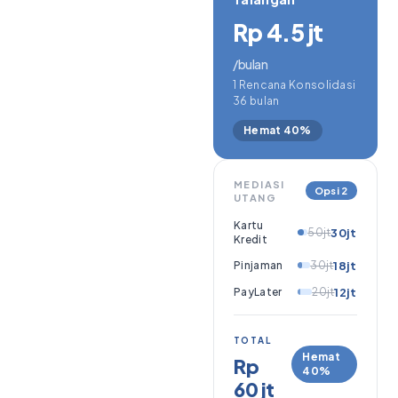
Rp 4.5 jt
/bulan
1 Rencana Konsolidasi
36 bulan
Hemat 40%
MEDIASI
Opsi 2
UTANG
Kartu
50jt
30jt
Kredit
Pinjaman
30jt
18jt
PayLater
20jt
12jt
TOTAL
Hemat
Rp
40%
60 jt