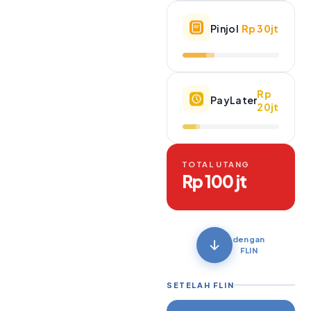
Pinjol
Rp 30jt
Rp
PayLater
20jt
TOTAL UTANG
Rp 100 jt
dengan
FLIN
SETELAH FLIN