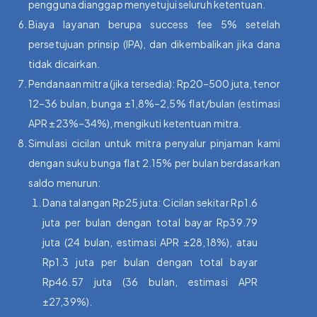
pengguna dianggap menyetujui seluruh ketentuan.
Biaya layanan berupa success fee 5% setelah
persetujuan prinsip (IPA), dan dikembalikan jika dana
tidak dicairkan.
Pendanaan mitra (jika tersedia): Rp20–500 juta, tenor
12–36 bulan, bunga ±1,8%–2,5% flat/bulan (estimasi
APR ±23%–34%), mengikuti ketentuan mitra.
Simulasi cicilan untuk mitra penyalur pinjaman kami
dengan suku bunga flat 2.15% per bulan berdasarkan
saldo menurun:
Dana talangan Rp25 juta: Cicilan sekitar Rp1.6
juta per bulan dengan total bayar Rp39.79
juta (24 bulan, estimasi APR ±28,18%), atau
Rp1.3 juta per bulan dengan total bayar
Rp46.57 juta (36 bulan, estimasi APR
±27,39%).