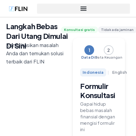
Langkah Bebas
Konsultasi gratis
Tidak ada jaminan
Dari Utang Dimulai
Di Sini
Konsultasikan masalah
1
2
Anda dan temukan solusi
Data Diri
Data Keuangan
terbaik dari FLIN
Indonesia
|
English
Formulir
Konsultasi
Gapai hidup
bebas masalah
finansial dengan
mengisi formulir
ini