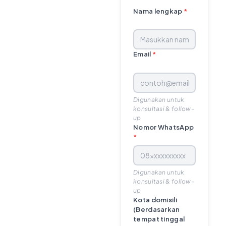
Nama lengkap
*
Email
*
Digunakan untuk
konsultasi & follow-
up
Nomor WhatsApp
*
Digunakan untuk
konsultasi & follow-
up
Kota domisili
(Berdasarkan
tempat tinggal