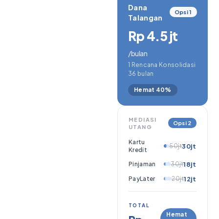
Dana
Opsi 1
Talangan
Rp 4.5 jt
/bulan
1 Rencana Konsolidasi
36 bulan
Hemat 40%
MEDIASI
Opsi 2
UTANG
Kartu
50jt
30jt
Kredit
Pinjaman
30jt
18jt
PayLater
20jt
12jt
TOTAL
Hemat