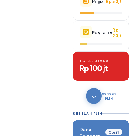
Pinjol
Rp 30jt
Rp
PayLater
20jt
TOTAL UTANG
Rp 100 jt
dengan
FLIN
SETELAH FLIN
Dana
Opsi 1
Talangan