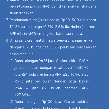
persetujuan prinsip (IPA), dan dikembalikan jika dana
tidak dicairkan.
Pendanaan mitra (jika tersedia): Rp20–500 juta, tenor
12–36 bulan, bunga ±1,8%–2,5% flat/bulan (estimasi
APR ±23%–34%), mengikuti ketentuan mitra.
Simulasi cicilan untuk mitra penyalur pinjaman kami
dengan suku bunga flat 2.15% per bulan berdasarkan
saldo menurun:
Dana talangan Rp25 juta: Cicilan sekitar Rp1.6
juta per bulan dengan total bayar Rp39.79
juta (24 bulan, estimasi APR ±28,18%), atau
Rp1.3 juta per bulan dengan total bayar
Rp46.57 juta (36 bulan, estimasi APR
±27,39%).
Dana talangan Rp100 juta: Cicilan sekitar
Rp6.6 juta per bulan dengan total bayar