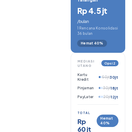
Rp 4.5 jt
/bulan
1 Rencana Konsolidasi
36 bulan
Hemat 40%
MEDIASI
Opsi 2
UTANG
Kartu
50jt
30jt
Kredit
Pinjaman
30jt
18jt
PayLater
20jt
12jt
TOTAL
Hemat
Rp
40%
60 jt