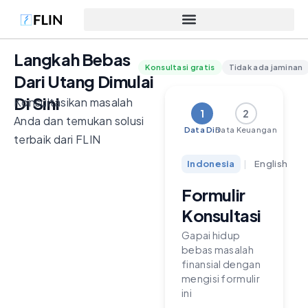
Langkah Bebas
Konsultasi gratis
Tidak ada jaminan
Dari Utang Dimulai
Di Sini
Konsultasikan masalah
1
2
Anda dan temukan solusi
Data Diri
Data Keuangan
terbaik dari FLIN
Indonesia
|
English
Formulir
Konsultasi
Gapai hidup
bebas masalah
finansial dengan
mengisi formulir
ini