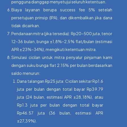
pengguna dianggap menyetujui seluruh ketentuan.
Biaya layanan berupa success fee 5% setelah
persetujuan prinsip (IPA), dan dikembalikan jika dana
tidak dicairkan.
Pendanaan mitra (jika tersedia): Rp20–500 juta, tenor
12–36 bulan, bunga ±1,8%–2,5% flat/bulan (estimasi
APR ±23%–34%), mengikuti ketentuan mitra.
Simulasi cicilan untuk mitra penyalur pinjaman kami
dengan suku bunga flat 2.15% per bulan berdasarkan
saldo menurun:
Dana talangan Rp25 juta: Cicilan sekitar Rp1.6
juta per bulan dengan total bayar Rp39.79
juta (24 bulan, estimasi APR ±28,18%), atau
Rp1.3 juta per bulan dengan total bayar
Rp46.57 juta (36 bulan, estimasi APR
±27,39%).