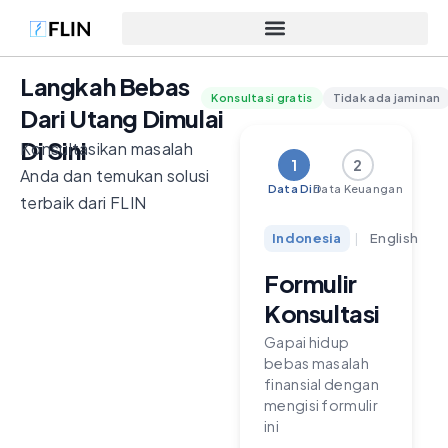
Langkah Bebas
Konsultasi gratis
Tidak ada jaminan
Dari Utang Dimulai
Di Sini
Konsultasikan masalah
1
2
Anda dan temukan solusi
Data Diri
Data Keuangan
terbaik dari FLIN
Indonesia
|
English
Formulir
Konsultasi
Gapai hidup
bebas masalah
finansial dengan
mengisi formulir
ini