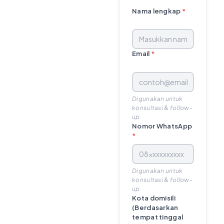
Nama lengkap
*
Email
*
Digunakan untuk
konsultasi & follow-
up
Nomor WhatsApp
*
Digunakan untuk
konsultasi & follow-
up
Kota domisili
(Berdasarkan
tempat tinggal