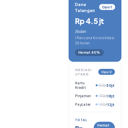
Dana
Opsi 1
Talangan
Rp 4.5 jt
/bulan
1 Rencana Konsolidasi
36 bulan
Hemat 40%
MEDIASI
Opsi 2
UTANG
Kartu
50jt
30jt
Kredit
Pinjaman
30jt
18jt
PayLater
20jt
12jt
TOTAL
Hemat