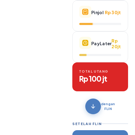
Pinjol
Rp 30jt
Rp
PayLater
20jt
TOTAL UTANG
Rp 100 jt
dengan
FLIN
SETELAH FLIN