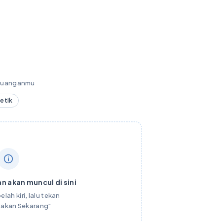
keuanganmu
detik
n akan muncul di sini
elah kiri, lalu tekan
yakan Sekarang"