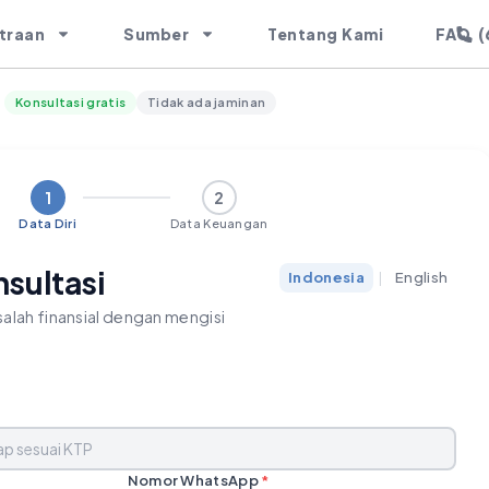
(
traan
Sumber
Tentang Kami
FAQ
Konsultasi gratis
Tidak ada jaminan
1
2
Data Diri
Data Keuangan
nsultasi
Indonesia
|
English
alah finansial dengan mengisi
Nomor WhatsApp
*