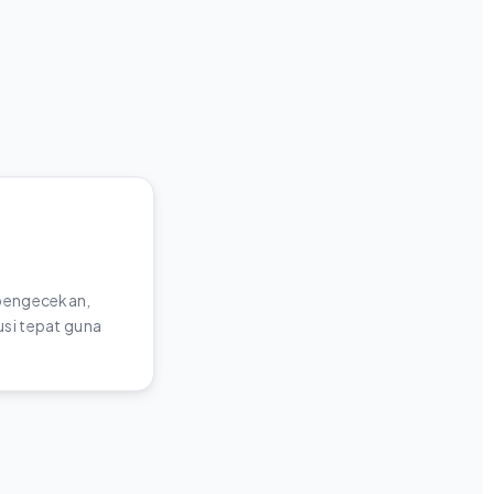
 pengecekan,
si tepat guna