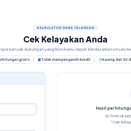
KALKULATOR DANA TALANGAN
Cek Kelayakan Anda
erapa banyak dukungan yang bisa kamu dapat berdasarkan situasi 
erhitungan gratis
Tidak mempengaruhi kredit
Kurang dari 30 
Hasil perhitunga
Isi form di seb
"Cek Kela