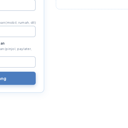
an (mobil, rumah, dll)
nan
 (pinjol, paylater,
ang