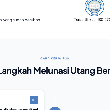
p yang sudah berubah
Tersertifikasi ISO 27
CARA KERJA FLIN
angkah Melunasi Utang Be
01
rmulir dan konsultasi