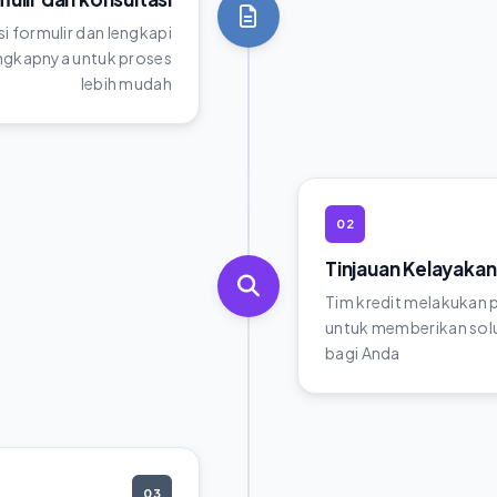
si formulir dan lengkapi
gkapnya untuk proses
lebih mudah
02
Tinjauan Kelayakan
Tim kredit melakukan
untuk memberikan solu
bagi Anda
03