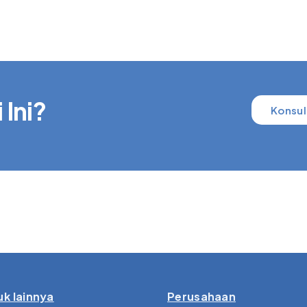
 Ini?
Konsul
k lainnya
Perusahaan