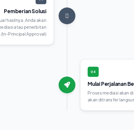
Pemberian Solusi
luar hasilnya, Anda akan
diasi atau penerbitan
(In-Principal Approval)
04
Mulai Perjalanan B
Proses mediasi akan di
akan ditransfer langsun