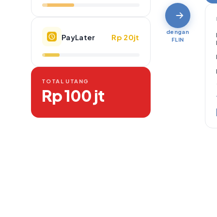
dengan
PayLater
Rp 20jt
FLIN
TOTAL UTANG
Rp 100 jt