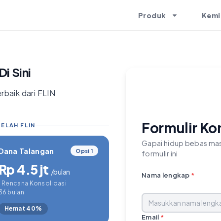
Produk
Kemi
i Sini
rbaik dari FLIN
Formulir Ko
ELAH FLIN
Gapai hidup bebas mas
Dana Talangan
Opsi 1
formulir ini
Rp 4.5 jt
/bulan
Nama lengkap
*
1 Rencana Konsolidasi
36 bulan
Hemat 40%
Email
*