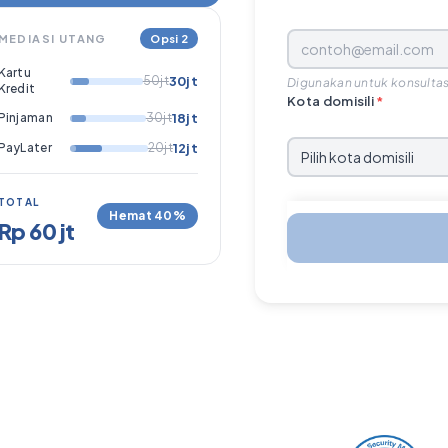
MEDIASI UTANG
Opsi 2
Kartu
50jt
30jt
Digunakan untuk konsultas
Kredit
Kota domisili
*
Pinjaman
30jt
18jt
PayLater
20jt
12jt
TOTAL
Hemat 40%
Rp 60 jt