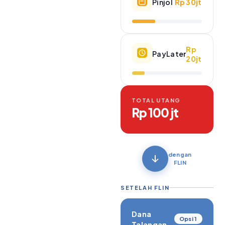
Pinjol
Rp 30jt
Rp
PayLater
20jt
TOTAL UTANG
Rp 100 jt
dengan
FLIN
SETELAH FLIN
Dana
Opsi 1
Talangan