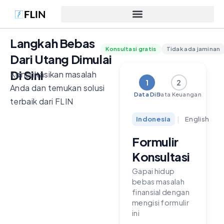
Langkah Bebas
Konsultasi gratis
Tidak ada jaminan
Dari Utang Dimulai
Di Sini
Konsultasikan masalah
1
2
Anda dan temukan solusi
Data Diri
Data Keuangan
terbaik dari FLIN
Indonesia
|
English
Formulir
Konsultasi
Gapai hidup
bebas masalah
finansial dengan
mengisi formulir
ini