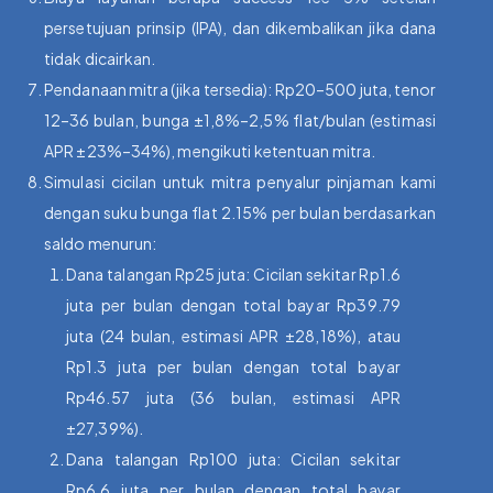
persetujuan prinsip (IPA), dan dikembalikan jika dana
tidak dicairkan.
Pendanaan mitra (jika tersedia): Rp20–500 juta, tenor
12–36 bulan, bunga ±1,8%–2,5% flat/bulan (estimasi
APR ±23%–34%), mengikuti ketentuan mitra.
Simulasi cicilan untuk mitra penyalur pinjaman kami
dengan suku bunga flat 2.15% per bulan berdasarkan
saldo menurun:
Dana talangan Rp25 juta: Cicilan sekitar Rp1.6
juta per bulan dengan total bayar Rp39.79
juta (24 bulan, estimasi APR ±28,18%), atau
Rp1.3 juta per bulan dengan total bayar
Rp46.57 juta (36 bulan, estimasi APR
±27,39%).
Dana talangan Rp100 juta: Cicilan sekitar
Rp6.6 juta per bulan dengan total bayar