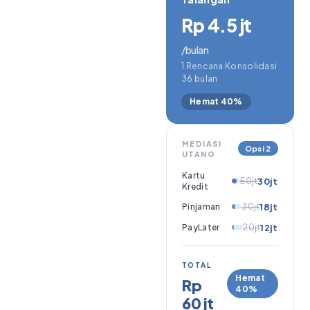
Rp 4.5 jt
/bulan
1 Rencana Konsolidasi
36 bulan
Hemat 40%
MEDIASI
Opsi 2
UTANG
Kartu
50jt
30jt
Kredit
Pinjaman
30jt
18jt
PayLater
20jt
12jt
TOTAL
Hemat
Rp
40%
60 jt